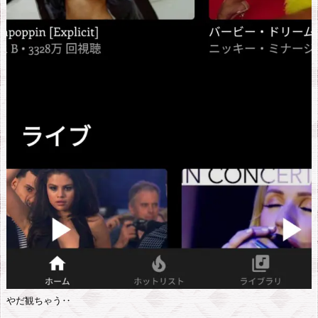
やだ観ちゃう‥