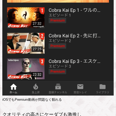
ス
ト
機
能
が
優
秀
す
ぎ
る
6.
3.
マ
iOSでもPremium動画が問題なく観れる
ル
チ
クオリティの高さにケーダブも激推し
デ