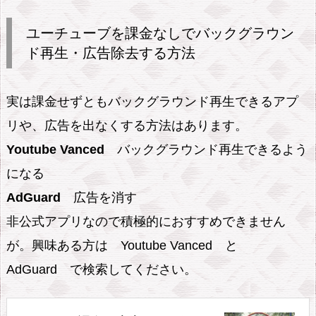
P
r
ユーチューブを課金なしでバックグラウン
e
ド再生・広告除去する方法
m
i
実は課金せずともバックグラウンド再生できるアプ
u
リや、広告を出なくする方法はあります。
m
Youtube Vanced
バックグラウンド再生できるよう
が
になる
3
ヶ
AdGuard
広告を消す
月
非公式アプリなので積極的におすすめできません
無
が。興味ある方は Youtube Vanced と
料
AdGuard で検索してください。
8.
Y!