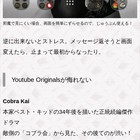
ス
が
邪魔で見にくい場合、画面を簡単にずらせるので、じゅうぶん使える！
使
い
逆に出来ないとストレス。メッセージ返そうと画面
や
変えたら、止まって最初からなったり。
す
い
理
Youtube Originalsが侮れない
由
6.
1.
Cobra Kai
検
本家ベスト・キッドの34年後を描いた正統続編傑作
索
ドラマ
が
敵側の「コブラ会」から見た、その後てのが渋い！
優