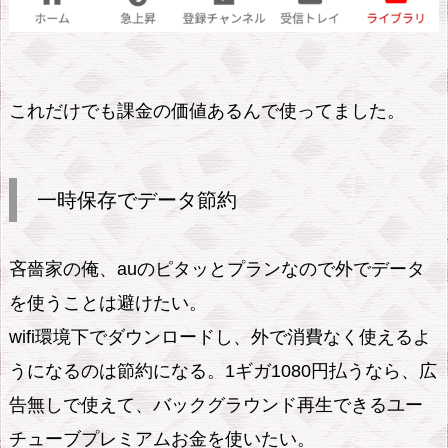
s
が
侮
これだけでも課金の価値あるんで使ってました。
れ
な
い
一時保存でデータ節約
5.
ユ
ー
吝嗇家の俺、auのピタッとプランなので外でデータ
チ
を使うことは避けたい。
ュ
wifi環境下でダウンロードし、外で消費なく使えるよ
ー
うになるのは節約になる。1ギガ1080円払うなら、広
ブ
告無しで使えて、バックグラウンド再生できるユー
を
チューブプレミアムお金を使いたい。
課