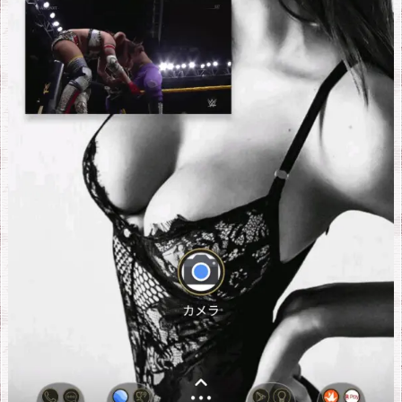
告
除
去
す
る
方
法
6.
グ
ー
グ
ル
の
サ
ー
ビ