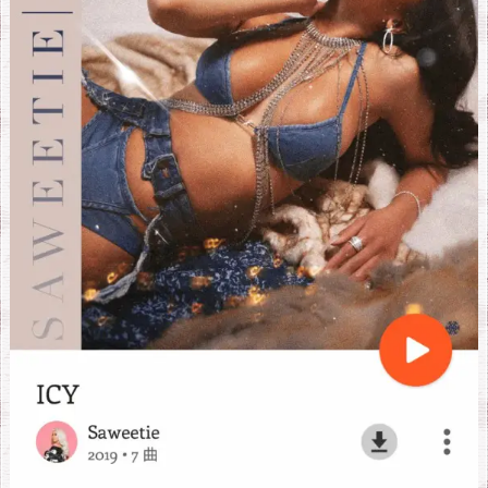
で
G
o
o
g
l
e
P
l
a
y
M
u
s
i
c