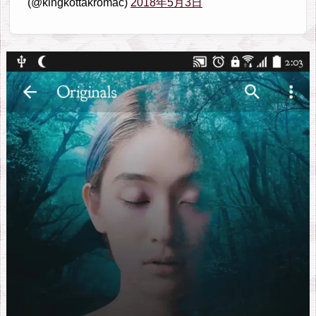
(@kingkottakromac)
2018年5月3日
チ
ュ
ー
ブ
ミ
ュ
ー
ジ
ッ
ク
7.
日
本
の
ユ
ー