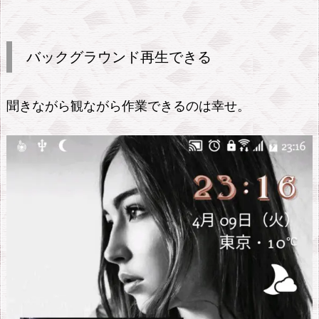
金
な
し
バックグラウンド再生できる
で
バ
聞きながら観ながら作業できるのは幸せ。
ッ
ク
グ
ラ
ウ
ン
ド
再
生・
広