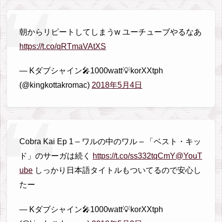
4.
デ
朝からリピートしてしまうw ユーチューブやるなあ
メ
https://t.co/qRTmaVAtXS
リ
ッ
— Kダブシャイン🎤1000watt💡korXXtph
ト
(@kingkottakromac)
2018年5月4日
こ
こ
が
ク
Cobra Kai Ep 1 – ワルの中のワル – 「ベスト・キッ
ソ
ド」のサーガは続く
https://t.co/ss332tqCmY
@YouT
だ
ube
しっかり日本語タイトルもついてるので安心し
よ
たー
ユ
— Kダブシャイン🎤1000watt💡korXXtph
ー