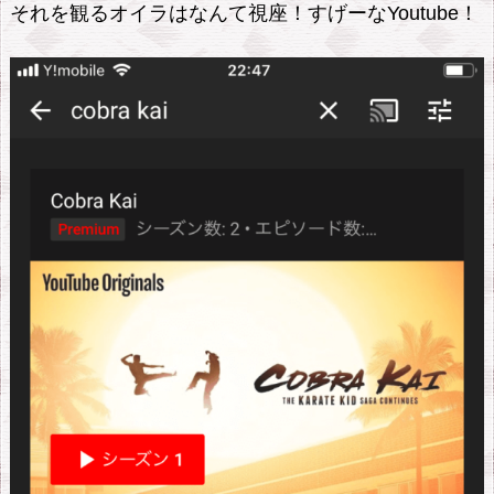
それを観るオイラはなんて視座！すげーなYoutube！
秀。
適
当
で
も
よ
く
当
た
る
6.
2.
サ
ジ
ェ