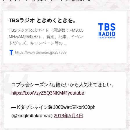
バ
イ
TBSラジオ ときめくときを。
ス・
TBSラジオ公式サイト（周波数：FM90.5
マ
MHz/AM954kHz）。番組、記事、イベン
ル
ト/グッズ、キャンペーン等の ...
チ
https://www.tbsradio.jp/257369
プ
ラ
ッ
ト
コブラ会シーズン2も観たいから人気出てほしい。
フ
https://t.co/VzyZ5Q3NKM
@youtube
ォ
— Kダブシャイン🎤1000watt💡korXXtph
ー
(@kingkottakromac)
2018年5月4日
ム
6.