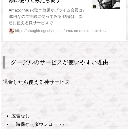
際に使ってみたら良サー
m
AmazonMusic聴き放題がプライム会員は7
i
80円なので実際に使ってみる 結論は、普
t
通に使える良サービスで ...
e
https://straightedgestyle.com/amazon-music-unlimited/
d
を
辞
グーグルのサービスが使いやすい理由
め
た
理
課金したら使える神サービス
由
1
0.
ア
広告なし
マ
一時保存（ダウンロード）