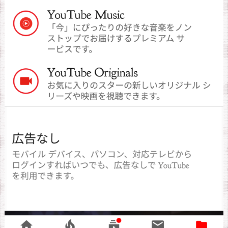
4.
Y
o
u
t
u
b
e
O
r
i
g
i
n
a
l