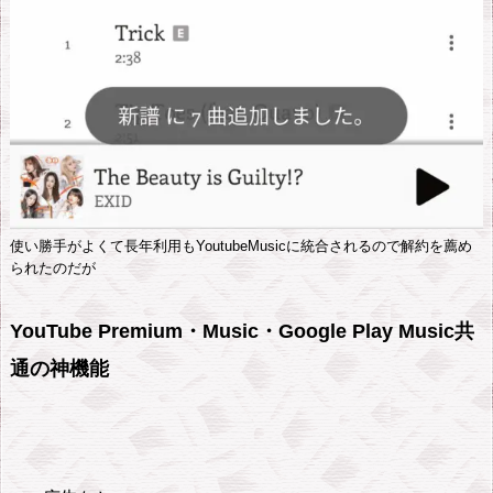
も
使
い
放
題
2.
一
使い勝手がよくて長年利用もYoutubeMusicに統合されるので解約を薦め
時
られたのだが
保
存
YouTube Premium・Music・Google Play Music共
で
通の神機能
デ
ー
タ
節