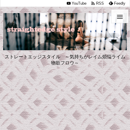

YouTube
RSS
Feedly

ストレートエッジスタイル ～気持ちがレイム煩悩ライム
物欲フロウ～