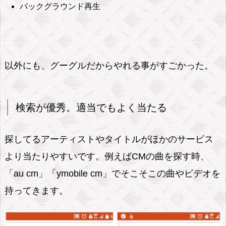
ゾ
バックグラウンド再生
ン
ミ
ュ
ー
以外にも、グーグルだからやれる事がすごかった。
ジ
ッ
ク
検索が優秀。適当でもよく当たる
聴
き
探してるアーティストやタイトルがほかのサービス
放
より当たりやすいです。例えばCMの曲を探す時、
題
「au cm」「ymobile cm」でそこそこの曲やビデオを
が
持ってきます。
9
0
日