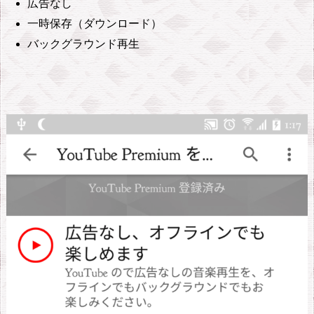
広告なし
約
一時保存（ダウンロード）
3.
バックグラウンド再生
バ
ッ
ク
グ
ラ
ウ
ン
ド
再
生
で
き
る