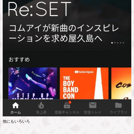
ザ
ー
だ
け
全
部
入
り
Y
o
u
t
u
b
他にもいろいろ
e