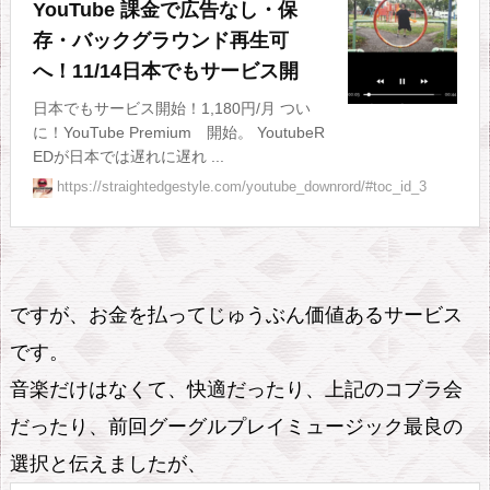
m
YouTube 課金で広告なし・保
o
存・バックグラウンド再生可
b
へ！11/14日本でもサービス開
i
日本でもサービス開始！1,180円/月 つい
l
に！YouTube Premium 開始。 YoutubeR
EDが日本では遅れに遅れ ...
e
https://straightedgestyle.com/youtube_downrord/#toc_id_3
は
今
で
も
ですが、お金を払ってじゅうぶん価値あるサービス
３
です。
ヶ
月
音楽だけはなくて、快適だったり、上記のコブラ会
無
だったり、前回グーグルプレイミュージック最良の
料
選択と伝えましたが、
9.