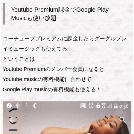
o
Youtube Premium課金でGoogle Play
u
Musicも使い放題
t
u
ユーチューブプレミアムに課金したらグーグルプレ
b
イミュージックも使えてる！
e
ということは、
P
r
Youtube Premiumのメンバー会員になると
e
Youtube musicの有料機能に合わせて
m
Google Play musicの有料機能も使える！
i
u
m
課
金