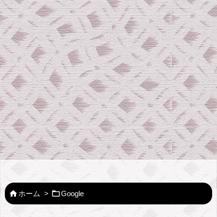


ホーム
>
Google