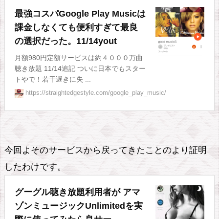
a
最強コスパGoogle Play Musicは
m
課金しなくても便利すぎて最良
の選択だった。11/14yout
a
z
月額980円定額サービスは約４０００万曲
聴き放題 11/14追記 ついに日本でもスター
o
トやで！若干遅きに失 ...
n
https://straightedgestyle.com/google_play_music/
m
u
s
i
今回よそのサービスから戻ってきたことのより証明
c
したわけです。
u
n
グーグル聴き放題利用者が アマ
l
ゾンミュージックUnlimitedを実
i