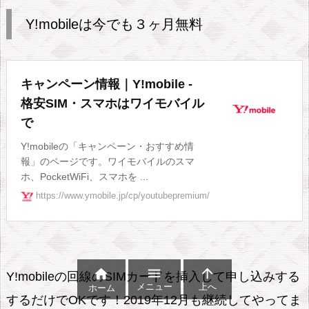
Y!mobileは今でも３ヶ月無料
キャンペーン情報｜Y!mobile -
格安SIM・スマホはワイモバイル
で
Y!mobileの「キャンペーン・おすすめ情
報」のページです。ワイモバイルのスマ
ホ、PocketWiFi、スマホを ...
https://www.ymobile.jp/cp/youtubepremium/



Y!mobileの回線のSIMカードを挿入して申し込みする
メニュー
上へ
ホーム
するだけでOKです！2019年12月も継続してやってま