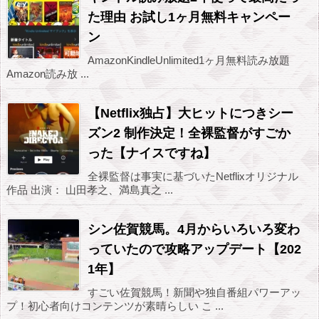
た理由 お試し1ヶ月無料キャンペー
ン
AmazonKindleUnlimited1ヶ月無料読み放題
Amazon読み放 ...
【Netflix独占】大ヒットにつきシー
ズン2 制作決定！全裸監督がすごか
った【ナイスですね】
全裸監督は事実に基づいたNetflixオリジナル
作品 出演： 山田孝之、満島真之 ...
シン佐賀競馬。4月からいろいろ変わ
っていたので攻略アップデート【202
1年】
すごい佐賀競馬！新聞や独自番組パワーアッ
プ！初心者向けコンテンツが素晴らしい こ ...