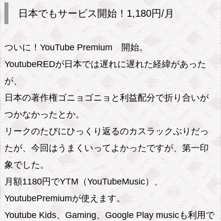
本
日本でもサービス開始！1,180円/月
で
も
ついに！YouTube Premium 開始。
サ
YoutubeREDが日本では遅れに遅れた経緯があった
ー
が、
ビ
ス
日本の著作権ゴニョゴニョと利益配分で折り合いが
開
つかなかったとか。
始！
リークのたびにひっくり返るのカスラックぶりだっ
1,
たが、今回はうまくいってよかったですが、第一印
1
象でした。
8
月額1180円でYTM（YouTubeMusic）、
0
円/
YoutubePremiumが使えます。
月
Youtube Kids、Gaming、Google Play musicも利用で