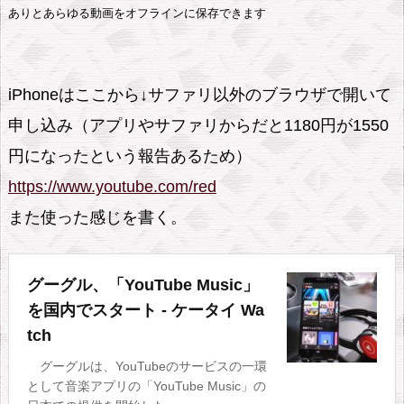
ありとあらゆる動画をオフラインに保存できます
ウ
ン
ロ
iPhoneはここから↓サファリ以外のブラウザで開いて
ー
ド
申し込み（アプリやサファリからだと1180円が1550
し
円になったという報告あるため）
て
https://www.youtube.com/red
保
また使った感じを書く。
存
す
る
グーグル、「YouTube Music」
方
を国内でスタート - ケータイ Wa
法
tch
3.
グーグルは、YouTubeのサービスの一環
1.
として音楽アプリの「YouTube Music」の