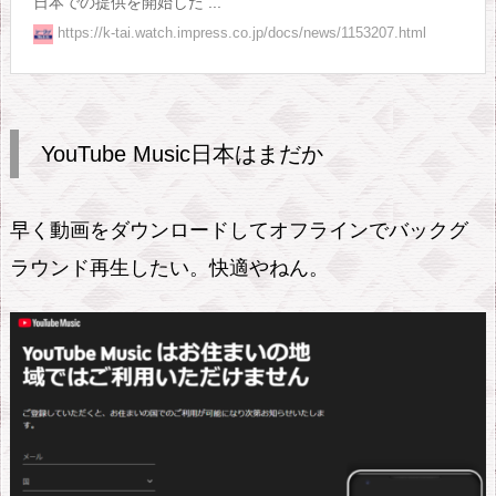
日本での提供を開始した ...
や
https://k-tai.watch.impress.co.jp/docs/news/1153207.html
り
か
た
YouTube Music日本はまだか
早く動画をダウンロードしてオフラインでバックグ
ラウンド再生したい。快適やねん。