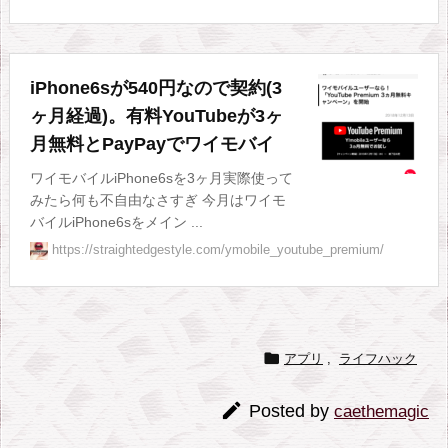
iPhone6sが540円なので契約(3
ヶ月経過)。有料YouTubeが3ヶ
月無料とPayPayでワイモバイ
ワイモバイルiPhone6sを3ヶ月実際使って
みたら何も不自由なさすぎ 今月はワイモ
バイルiPhone6sをメイン ...
https://straightedgestyle.com/ymobile_youtube_premium/

アプリ
,
ライフハック

Posted by
caethemagic