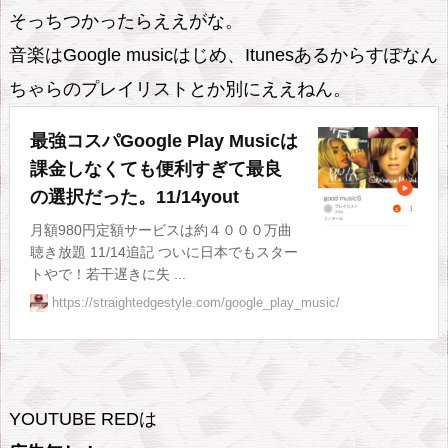
そっちつかったらええがな。
音楽はGoogle musicはじめ、Itunesあるからすぽなん
ちゃらのプレイリストとか別にええねん。
最強コスパGoogle Play Musicは
課金しなくても便利すぎて最良
の選択だった。11/14yout
月額980円定額サービスは約４０００万曲
聴き放題 11/14追記 ついに日本でもスター
トやで！若干遅きに失 ...
https://straightedgestyle.com/google_play_music/
YOUTUBE REDは