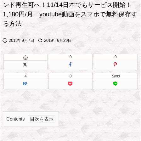
ンド再生可へ！11/14日本でもサービス開始！
1,180円/月 youtube動画をスマホで無料保存す
る方法


2018年9月7日
2019年6月29日
0
0

4
0
Send
B!
Contents
1.
日