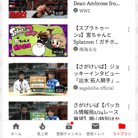
ま
だ
か
3.
y
o
u
t
u
b
e
動
画
を
ダ