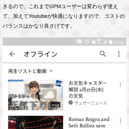
2.
きるので、これまでGPMユーザーは変わらず使え
Y
て、加えてYoutubeが快適になりますので、コストの
o
バランスはかなり良さげです。
u
T
u
b
e
M
u
s
i
c
日
本
は