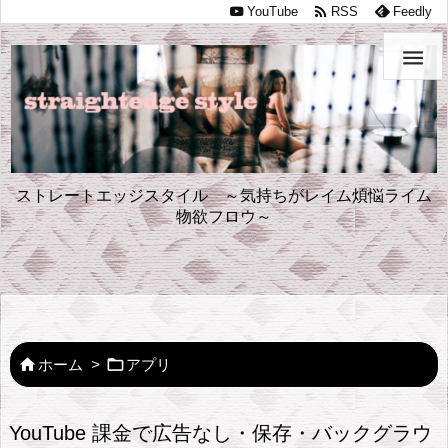

YouTube
RSS
Feedly

ストレートエッジスタイル ～気持ちがレイム煩悩ライム
物欲フロウ～


ホーム
>
アプリ
YouTube 課金で広告なし・保存・バックグラウ