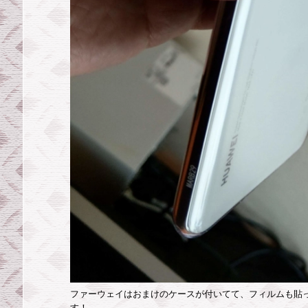
は
違
約
金
と
最
低
利
用
期
間
が
な
く
ファーウェイはおまけのケースが付いてて、フィルムも貼
な
す！