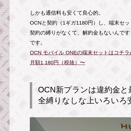
1.
しかも通信料も安くて良心的。
繰
OCNと契約（1ギガ1180円）し、端末セ
り
契約の縛りがなくて、解約金もないんです
越
し
です。
も
OCN モバイル ONEの端末セットはコチ
あ
月額1,180円（税抜）〜
る、
ギ
ガ
OCN新プランは違約金
追
全縛りなしな上いろいろ
加
も
安
い