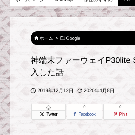


ホーム
>
Google
神端末ファーウェイP30lite
入した話


2019年12月12日
2020年4月8日
0
0

Twitter
Facebook
Pin it