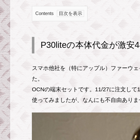
Contents
1.
P
3
P30liteの本体代金が激安4
0
l
スマホ他社を（特にアップル）ファーウェ
i
t
た。
e
OCNの端末セットです。11/27に注文して
の
使ってみましたが、なんにも不自由ありま
本
体
代
金