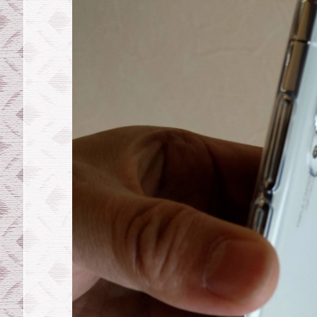
が
激
安
4
8
0
0
円
2.
O
C
N
新
プ
ラ
ン