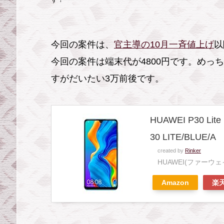
る
完
全
今回の案件は、
官主導の10月一斉値上げ
以
縛
今回の案件は端末代が4800円です。めっ
り
な
すがだいたい3万前後です。
し
な
HUAWEI P30 
上
い
30 LITE/BLUE/A
ろ
created by
Rinker
HUAWEI(ファーウェ
い
ろ
Amazon
楽
安
い
2.