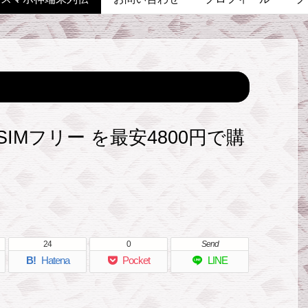
 SIMフリー を最安4800円で購
24
0
Send
B!
Hatena
Pocket
LINE