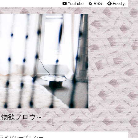

YouTube
RSS
Feedly
ム物欲フロウ～
ライバシーポリシー