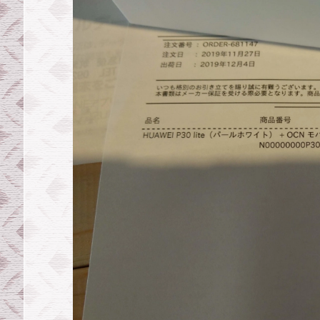
2.
2.
い
く
ら
使
っ
て
も
通
信
料
無
料。
音