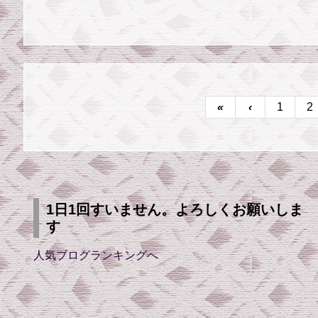
«
‹
1
2
1日1回すいません。よろしくお願いしま
す
人気ブログランキングへ