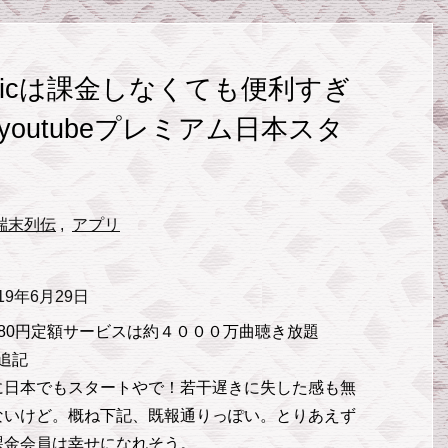
 Musicは課金しなくても便利すぎ
youtubeプレミアム日本スタ
端末列伝
,
アプリ
019年6月29日
980円定額サービスは約４０００万曲聴き放題
4追記
に日本でもスタートやで！若干遅きに失した感も無
ないけど。概ね下記、既報通りっぽい。とりあえず
課金会員は幸せになれそう。