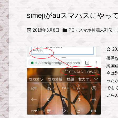
simejiがauスマパスにやっ


2018年3月8日
PC・スマホ神端末列伝
,

20
優秀
純国
今は
った
でも
いらん