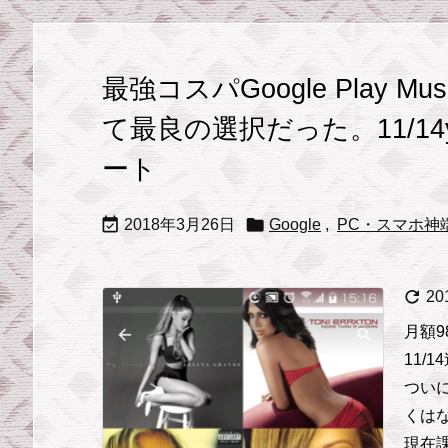
最強コスパGoogle Play
て最良の選択だった。11/14
ート


2018年3月26日
Google
,
PC・スマホ神

2
月額
11/1
つい
くは
現在