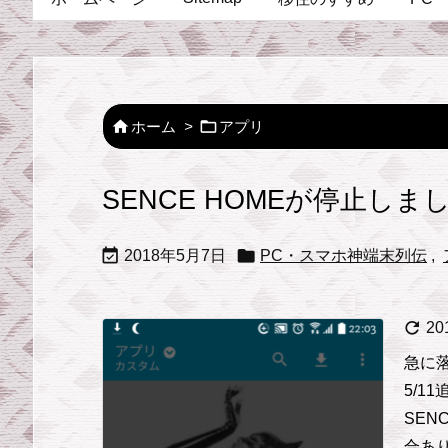


ホーム
>
アプリ
SENCE HOMEが停止しま


2018年5月7日
PC・スマホ神端末列伝
,

2
急に落
5/11
SEN
合あ