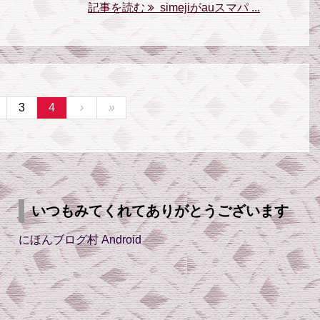
記事を読む
simejiがauスマパ ...
3
4
›
»
いつもみてくれてありがとうございます
にほんブログ村 Android