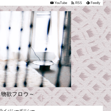

YouTube
RSS
Feedly
ム物欲フロウ～
ライバシーポリシー