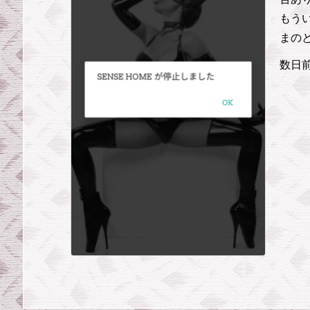
もう
まの
数日前