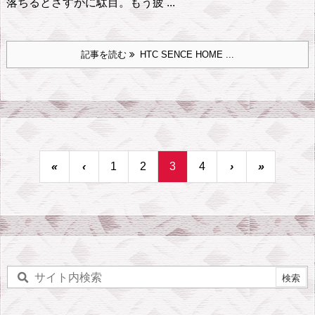
落ちるとさすがに駄目。もう疲 ...
記事を読む
HTC SENCE HOME ...
«
‹
1
2
3
4
›
»