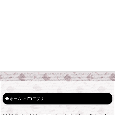


ホーム
>
アプリ