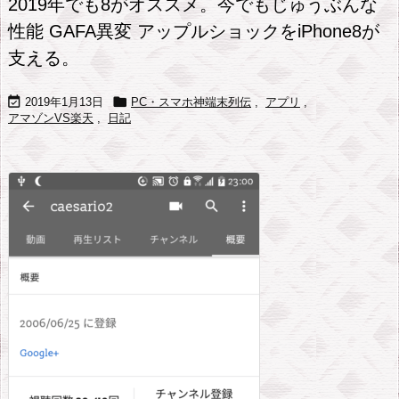
2019年でも8がオススメ。今でもじゅうぶんな
性能 GAFA異変 アップルショックをiPhone8が
支える。


2019年1月13日
PC・スマホ神端末列伝
,
アプリ
,
アマゾンVS楽天
,
日記