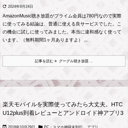

2024年9月24日
AmazonMusic聴き放題がプライム会員は780円なので実際
に使ってみる
結論は、普通に使える良サービスでした。
こ
の機会に試しに使ってみました。本当に違和感なく使って
います。
（無料期間1ヶ月ありますよ） ...
記事を読む
グーグル聴き放題 ...
楽天モバイルを実際使ってみたら大丈夫。HTC
U12plus到着レビューとアンドロイド神アプリ3


2018年10月29日
PC・スマホ神端末列伝
,
アプリ