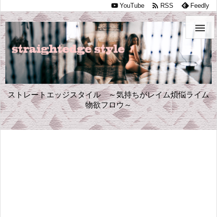

YouTube
RSS
Feedly

ストレートエッジスタイル ～気持ちがレイム煩悩ライム
物欲フロウ～