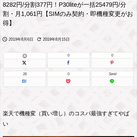
8282円/分割377円！P30liteが一括25479円/分
割・月1,061円【SIMのみ契約・即機種変更がお
得】


2019年8月6日
2019年8月15日
0
0

28
0
Send
B!
楽天で機種変（買い増し）のコスパ最強すぎてやば
い