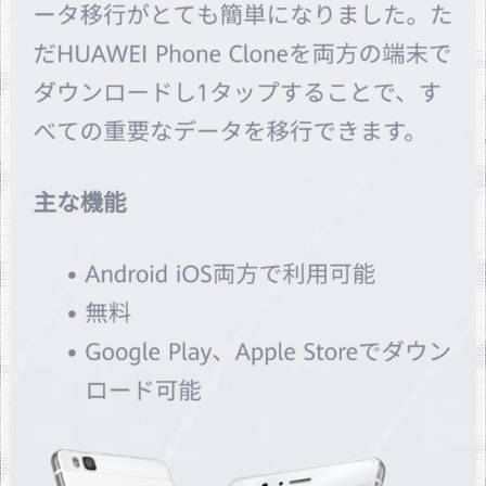
い！
1.
4.
カ
メ
ラ
も
ま
あ
ま
あ。
普
通
に
綺