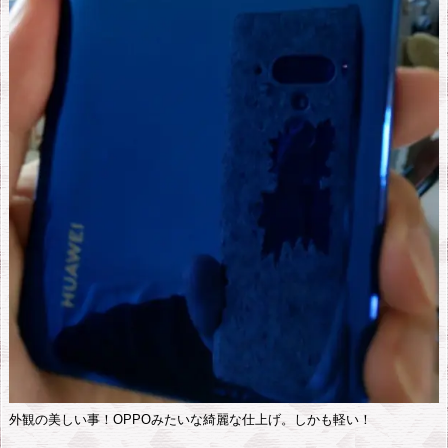
1.
2.
フ
ァ
ー
ウ
ェ
イ
謹
製
の
デ
ー
タ
ア
外観の美しい事！OPPOみたいな綺麗な仕上げ。しかも軽い！
プ