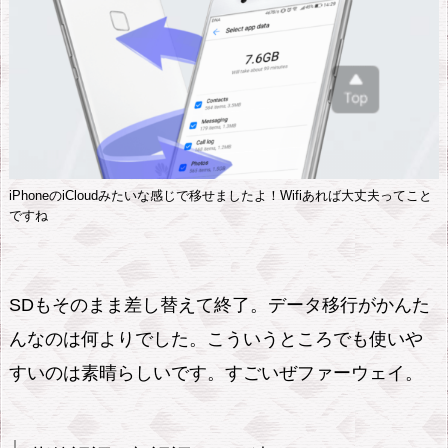
麗
に
撮
れ
て
ま
す！
iPhoneのiCloudみたいな感じで移せましたよ！Wifiあれば大丈夫ってこと
ですね
1.
5.
充
SDもそのまま差し替えて終了。データ移行がかんた
電
んなのは何よりでした。こういうところでも使いや
は
すいのは素晴らしいです。すごいぜファーウェイ。
U
S
B