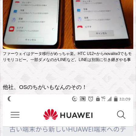
ッ
チ
リ。
1.
3.
指
ファーウェイはデータ移行がめっちゃ楽。HTC U12+からnovalite3でもモ
紋
リモリコピー。一部ダメなのがLINEなど。LINEは別箇に引き継ぎやる事
認
証、
顔
他社、OSのちがいもなんのその！
認
証
め
ち
ゃ
速