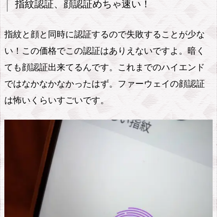
指紋認証、顔認証めちゃ速い！
-
B
だ
指紋と顔と同時に認証するので失敗することが少な
が、
い！この価格でこの認証はありえないですよ。暗く
結
ても顔認証出来てるんです。これまでのハイエンド
構
ではなかなかなかったはず。ファーウェイの顔認証
早
は怖いくらいすごいです。
い。
私
個
人
は
毎
日
1
5