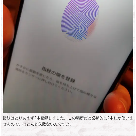
分
程
度
の
充
電
で
O
K
2.
こ
こ
が
指紋はとりあえず2本登録しました。この場所だと必然的に2本しか使いま
せんので。ほとんど失敗ないんですよ。
だ
め