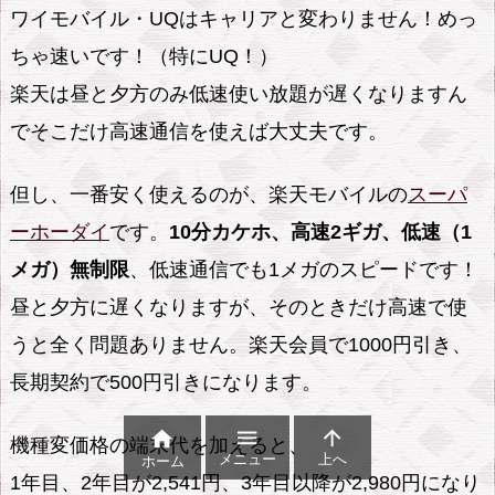
ワイモバイル・UQはキャリアと変わりません！めっ
ちゃ速いです！（特にUQ！）
楽天は昼と夕方のみ低速使い放題が遅くなりますん
でそこだけ高速通信を使えば大丈夫です。
但し、一番安く使えるのが、楽天モバイルの
スーパ
ーホーダイ
です。
10分カケホ、高速2ギガ、低速（1
メガ）無制限
、低速通信でも1メガのスピードです！
昼と夕方に遅くなりますが、そのときだけ高速で使
うと全く問題ありません。楽天会員で1000円引き、
長期契約で500円引きになります。



機種変価格の端末代を加えると、
メニュー
上へ
ホーム
1年目、2年目が2,541円、3年目以降が2,980円になり