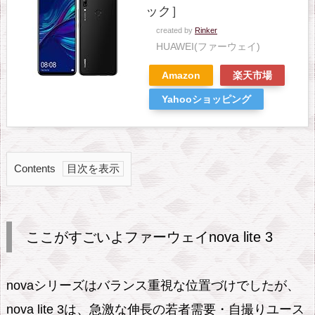
ック］
created by
Rinker
HUAWEI(ファーウェイ)
Amazon
楽天市場
Yahooショッピング
Contents
1.
こ
こ
ここがすごいよファーウェイnova lite 3
が
す
novaシリーズはバランス重視な位置づけでしたが、
ご
nova lite 3は、急激な伸長の若者需要・自撮りユース
い