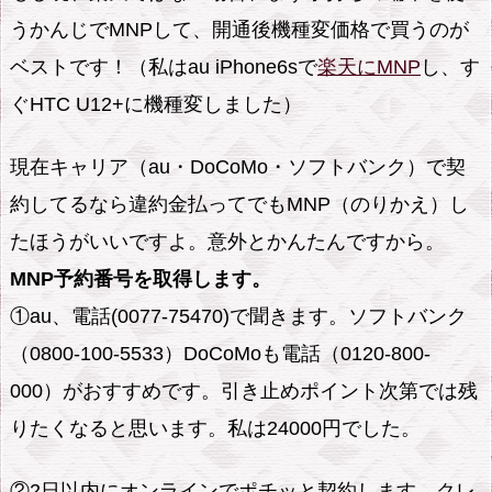
うかんじでMNPして、開通後機種変価格で買うのが
ベストです！（私はau iPhone6sで
楽天にMNP
し、す
ぐHTC U12+に機種変しました）
現在キャリア（au・DoCoMo・ソフトバンク）で契
約してるなら違約金払ってでもMNP（のりかえ）し
たほうがいいですよ。意外とかんたんですから。
MNP予約番号を取得します。
①au、電話(0077-75470)で聞きます。ソフトバンク
（0800-100-5533）DoCoMoも電話（0120-800-
000）がおすすめです。引き止めポイント次第では残
りたくなると思います。私は24000円でした。
②2日以内にオンラインでポチッと契約します。クレ