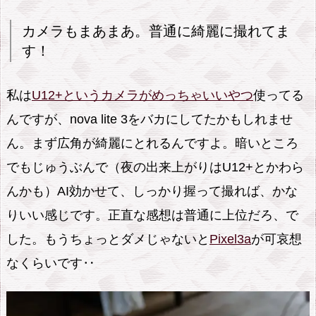
だ
カメラもまあまあ。普通に綺麗に撮れてま
よ
す！
n
o
私は
U12+というカメラがめっちゃいいやつ
使ってる
v
a
んですが、nova lite 3をバカにしてたかもしれませ
l
ん。まず広角が綺麗にとれるんですよ。暗いところ
i
でもじゅうぶんで（夜の出来上がりはU12+とかわら
t
んかも）AI効かせて、しっかり握って撮れば、かな
e
りいい感じです。正直な感想は普通に上位だろ、で
3
した。もうちょっとダメじゃないと
Pixel3a
が可哀想
なくらいです‥