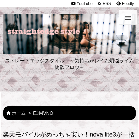

YouTube
RSS
Feedly

ストレートエッジスタイル ～気持ちがレイム煩悩ライム
物欲フロウ～


ホーム
>
MVNO
楽天モバイルがめっちゃ安い！nova lite3が一括