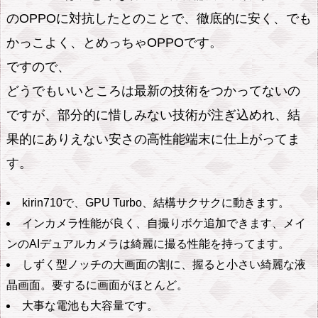
のOPPOに対抗したとのことで、徹底的に安く、でも
よ
フ
かっこよく、とめっちゃOPPOです。
ァ
ですので、
ー
どうでもいいところは最新の技術をつかってないの
ウ
ですが、部分的に惜しみない技術が注ぎ込めれ、結
ェ
果的にありえない安さの高性能端末に仕上がってま
イ
す。
n
o
kirin710で、GPU Turbo、結構サクサクに動きます。
v
インカメラ性能が良く、自撮りボケ追加できます、メイ
a
ンのAIデュアルカメラは綺麗に撮る性能を持ってます。
l
しずく型ノッチの大画面の割に、握ると小さい綺麗な液
i
晶画面。要するに画面がほとんど。
t
大事な電池も大容量です。
e