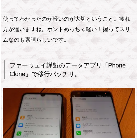
リ
「P
使ってわかったのが軽いのが大切ということ。疲れ
h
方が違いますね。ホントめっちゃ軽い！握ってスリ
o
ムなのも素晴らしいです。
n
e
C
ファーウェイ謹製のデータアプリ「Phone
l
Clone」で移行バッチリ。
o
n
e」
で
移
行
バ