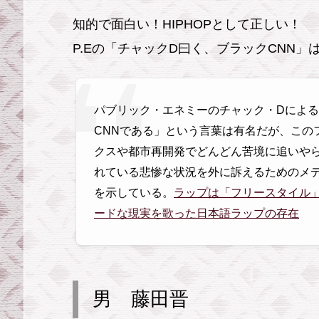
晋
知的で面白い！HIPHOPとして正しい！
P.Eの「チャックD曰く、ブラックCNN
パブリック・エネミーのチャック・Dによ
CNNである」という言葉は有名だが、この
クスや都市再開発でどんどん苦境に追いや
れている悲惨な状況を外に訴えるためのメ
を示している。
ラップは「フリースタイル」
ードな現実を歌った日本語ラップの存在
男 藤田晋