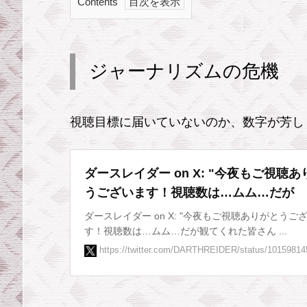
Contents
1.
ジ
ャ
ジャーナリズムの危機
ー
ナ
視聴目標に届いていないのか、数字が芳し
リ
ズ
ム
ダースレイダー on X: "今夜もご視聴
の
うございます！視聴数は…ムム…だが
危
ダースレイダー on X: "今夜もご視聴ありがとうご
機
す！視聴数は…ムム…だが観てくれた皆さん ...
2.
https://twitter.com/DARTHREIDER/status/1015981
男
藤
田