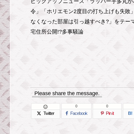
ピックアップニュース「ラッパー宇多丸が
令」「ホリエモン2度目の打ち上げも失敗
なくなった部屋は引っ越すべき?」をテー
宅住所公開!?多事騒論
Please share the message.
0
0

Twitter
Facebook
Pin it
B!