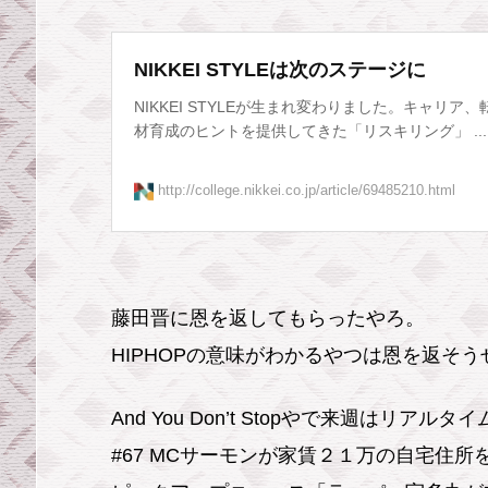
NIKKEI STYLEは次のステージに
NIKKEI STYLEが生まれ変わりました。キャリア
材育成のヒントを提供してきた「リスキリング」 ...
http://college.nikkei.co.jp/article/69485210.html
藤田晋に恩を返してもらったやろ。
HIPHOPの意味がわかるやつは恩を返そう
And You Don’t Stopやで来週はリアルタ
#67 MCサーモンが家賃２１万の自宅住所