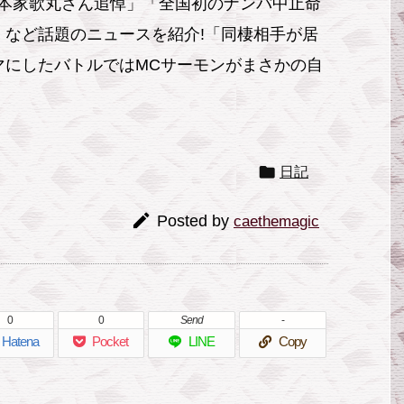
本家歌丸さん追悼」「全国初のナンパ中止命
」など話題のニュースを紹介!「同棲相手が居
マにしたバトルではMCサーモンがまさかの自

日記

Posted by
caethemagic
0
0
Send
-
Hatena
Pocket
LINE
Copy