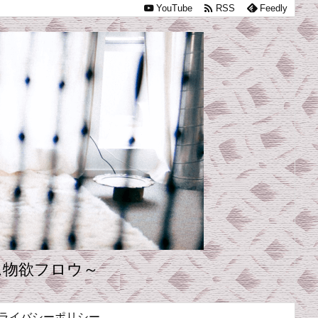

YouTube
RSS
Feedly
ム物欲フロウ～
ライバシーポリシー