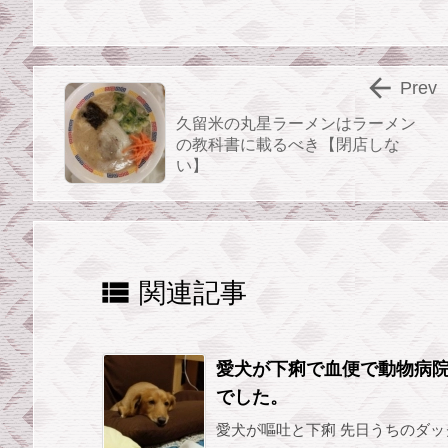

Prev
久留米の丸星ラーメンはラーメン
の教科書に載るべき【閉店しな
い】

関連記事
愛犬が下痢で血便で動物病院
でした。
愛犬が嘔吐と下痢 先日うちのダ