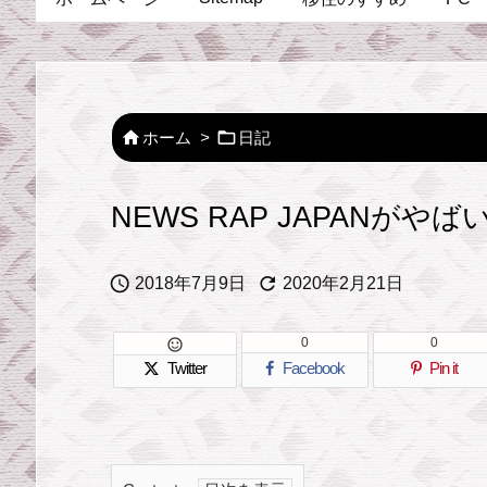


ホーム
>
日記
NEWS RAP JAPANがや


2018年7月9日
2020年2月21日
0
0

Twitter
Facebook
Pin it