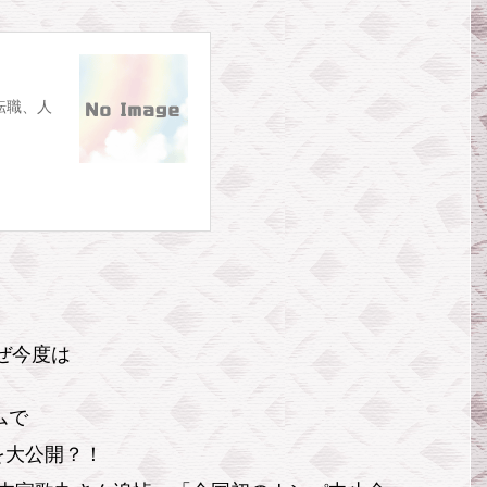
、転職、人
ぜ今度は
イムで
を大公開？！