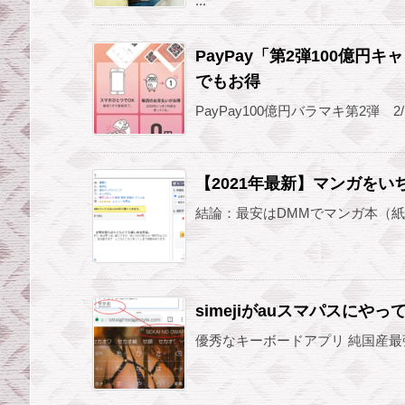
...
PayPay「第2弾100億円
でもお得
PayPay100億円バラマキ第2弾 2
【2021年最新】マンガを
結論：最安はDMMでマンガ本（紙）
simejiがauスマパスにやっ
優秀なキーボードアプリ 純国産最強