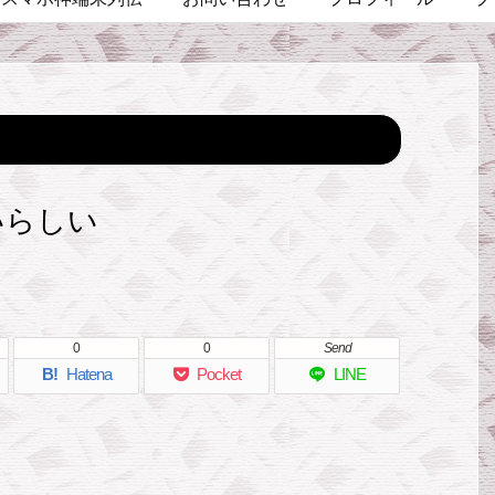
ばいらしい
0
0
Send
B!
Hatena
Pocket
LINE