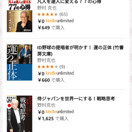
e
d
1.
4.
メ
デ
ィ
ア
が
信
用
で
き
な
い
の