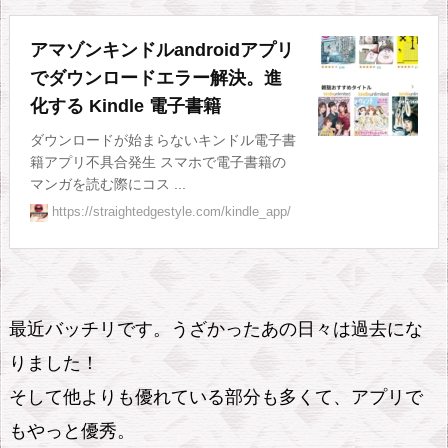
d
l
アマゾンキンドルandroidアプリ
e
でダウンロードエラー解決。進
u
化する Kindle 電子書籍
n
ダウンロードが始まらないキンドル電子書
l
籍アプリ不具合発生 スマホで電子書籍の
マンガを読む際にコス ...
i
https://straightedgestyle.com/kindle_app/
m
i
t
e
最近バッチリです。うざかったあの日々は過去にな
d
りました！
の
解
そして他よりも優れている部分も多くて、アプリで
約、
もやっと優秀。