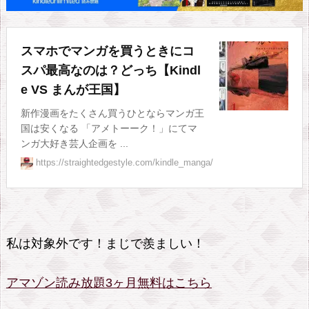
で
読
め
スマホでマンガを買うときにコ
る
スパ最高なのは？どっち【Kindl
本
e VS まんが王国】
が
新作漫画をたくさん買うひとならマンガ王
多
国は安くなる 「アメトーーク！」にてマ
ンガ大好き芸人企画を ...
い
https://straightedgestyle.com/kindle_manga/
1.
2.
ア
プ
私は対象外です！まじで羨ましい！
リ
が
アマゾン読み放題3ヶ月無料はこちら
や
っ