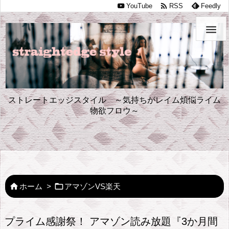

YouTube
RSS
Feedly

ストレートエッジスタイル ～気持ちがレイム煩悩ライム
物欲フロウ～


ホーム
>
アマゾンVS楽天
プライム感謝祭！ アマゾン読み放題『3か月間