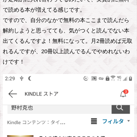
つ
で読める本が増えてる感じです。
く
ですので、自分のなかで無料の本ここまで読んだら
A
解約しようと思ってても、気がつくと読んでない本
m
出てくるんですよ！無料になって。月2冊読めば元取
a
z
れるんですが、20冊以上読んでるんでやめれないわ
o
けです！
n
U
n
l
i
m
i
t