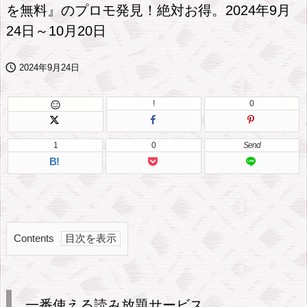
を無料』のプロモ発見！絶対お得。2024年9月
24日～10月20日

2024年9月24日
!
0

1
0
Send
B!
Contents
1.
一
番
一番使える読み放題サービス