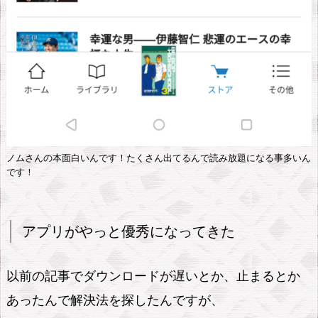
で
本
が
頼
り
2.
a
ノムさんの本面白いんです！たくさん出てるんで読み放題になる事多いん
m
です！
a
z
o
アプリがやっと優秀になってきた
n
k
以前の記事でダウンロードが遅いとか、止まるとか
i
あったんで解決法を探したんですが、
n