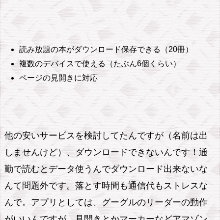
退
会
は
一
読み放題の本がダウンロード保存できる（20冊）
瞬
複数のデバイスで使える（たぶん6個くらい）
ページの見開きに対応
他の安いサービスを検討してたんですが（名前は出
しませんけど）、ダウンロードできないんです！通
勤で読むとデータ使うんでダウンロード出来ないな
んて問題外です。落とす時間も通信代もストレスな
んで。アプリとしては、グーグルのリーダーの動作
がいいんですが、見開きとかマーカーなどアマゾン