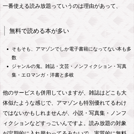
一番使える読み放題っていうのは理由があって、
と
優
秀
無料で読める本が多い
に
な
そもそも、アマゾンでしか電子書籍になってない本も多
っ
数
て
ジャンルの鬼。雑誌・文芸・ノンフィクション・写真
き
集・エロマンガ・洋書と多岐
た
1.
他のサービスも併用していますが、雑誌はどこも大
3.
体似たような感じで、アマゾンも特別優れてるわけ
結
ではないかもしれませんが、小説・写真集・ノンフ
局
安
ィクションなどすっごいんですよ。読み放題の対象
く
が定期的に入れ替わってるみたいで、実質的に無料