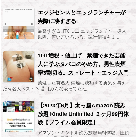
エッジセンスとエッジランチャーが
実際に凄すぎる
最高すぎるHTC U11 エッジランチャー導入
以降、使い方いろいろ、試行錯誤もま ...
10/1増税・値上げ 禁煙できた芸能
人に学ぶタバコのやめ方。男性喫煙
率3割切る。ストレート・エッジ入門
禁煙した有名人 禁煙に成功する勇気を与え
た有名人ベスト３ 昔はみんな吸ってたね。 ...
【2023年6月】太っ腹Amazon 読み
放題 Kindle Unlimited ２ヶ月99円体
験【プライム会員限定】
アマゾン・キンドル読み放題無料体験。圧倒