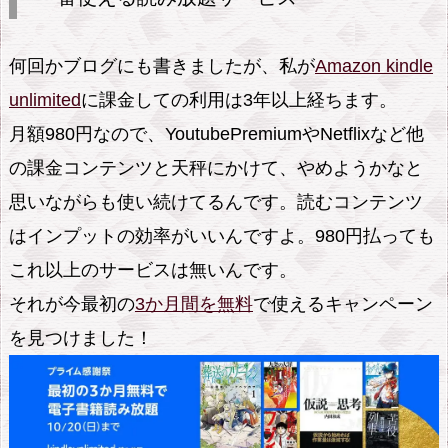
使
え
何回かブログにも書きましたが、私が
Amazon kindle
る
unlimited
に課金しての利用は3年以上経ちます。
読
月額980円なので、YoutubePremiumやNetflixなど他
み
放
の課金コンテンツと天秤にかけて、やめようかなと
題
思いながらも使い続けてるんです。読むコンテンツ
サ
はインプットの効率がいいんですよ。980円払っても
ー
これ以上のサービスは無いんです。
ビ
それが今最初の
3か月間を無料
で使えるキャンペーン
ス
を見つけました！
1.
1.
無
料