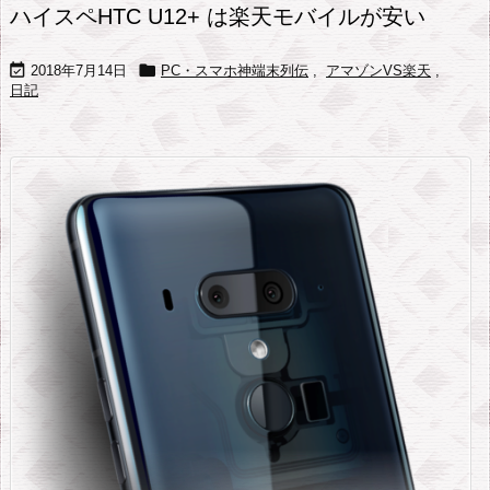
ハイスペHTC U12+ は楽天モバイルが安い


2018年7月14日
PC・スマホ神端末列伝
,
アマゾンVS楽天
,
日記