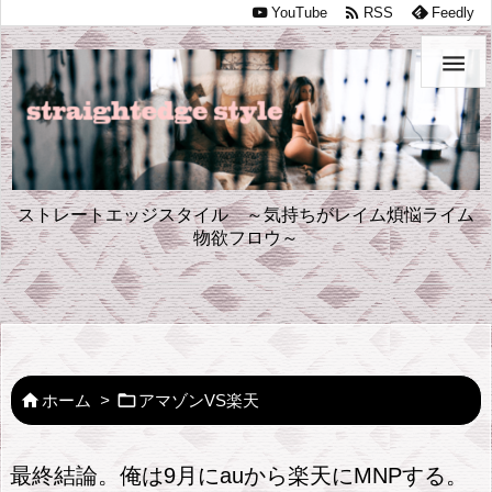

YouTube
RSS
Feedly

ストレートエッジスタイル ～気持ちがレイム煩悩ライム
物欲フロウ～


ホーム
>
アマゾンVS楽天
最終結論。俺は9月にauから楽天にMNPする。